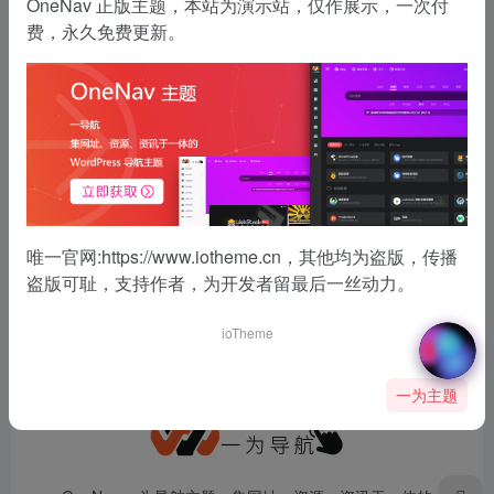
OneNav 正版主题，本站为演示站，仅作展示，一次付
CleanMyMac
- 最新
费，永久免费更新。
最好用的mac优化清理工具
软件游戏
# mac os
# 工具
# 系统优化
没有了
唯一官网:
https://www.iotheme.cn
，其他均为盗版，传播
盗版可耻，支持作者，为开发者留最后一丝动力。
ioTheme
一为主题